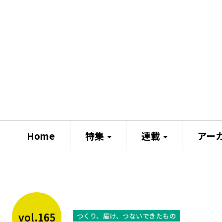
Home
特集
連載
アー
vol.165
つくり、届け、つないできたもの