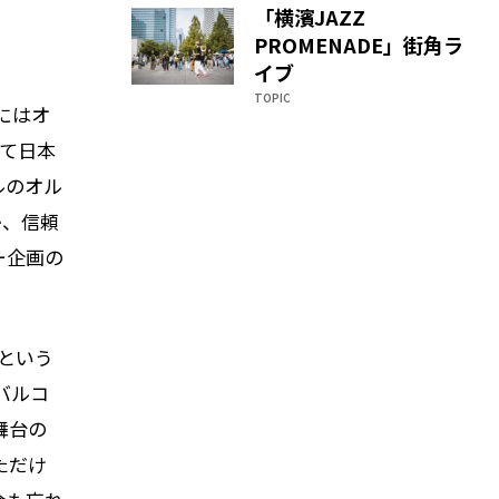
「横濱JAZZ
PROMENADE」街角ラ
イブ
TOPIC
にはオ
て日本
ルのオル
か、信頼
ー企画の
という
バルコ
舞台の
ただけ