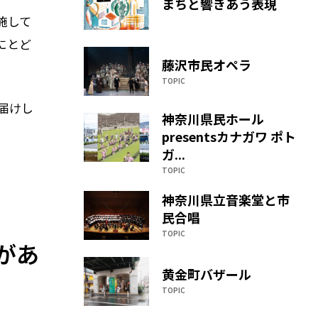
まちと響きあう表現
施して
にとど
藤沢市民オペラ
TOPIC
届けし
神奈川県民ホール
presentsカナガワ ポト
ガ...
TOPIC
神奈川県立音楽堂と市
民合唱
TOPIC
があ
黄金町バザール
TOPIC