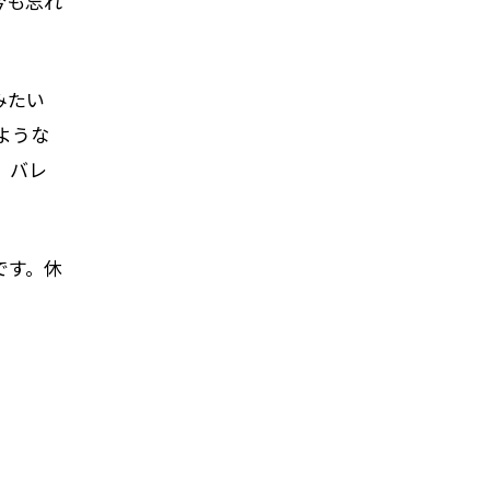
今も忘れ
みたい
ような
、バレ
です。休