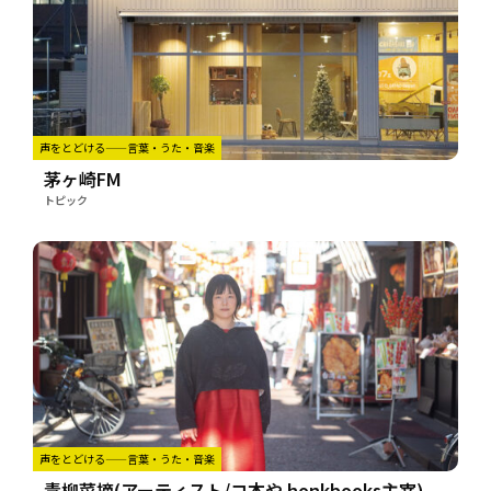
声をとどける——言葉・うた・音楽
茅ヶ崎FM
トピック
声をとどける——言葉・うた・音楽
青柳菜摘(アーティスト/コ本や honkbooks主宰)