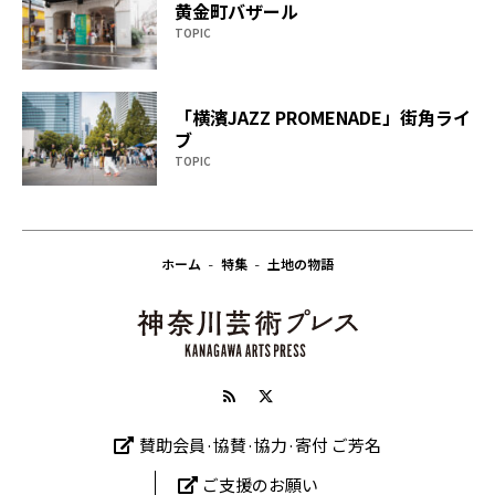
黄金町バザール
TOPIC
「横濱JAZZ PROMENADE」街角ライ
ブ
TOPIC
ホーム
特集
土地の物語
賛助会員·協賛·協力·寄付 ご芳名
ご支援のお願い