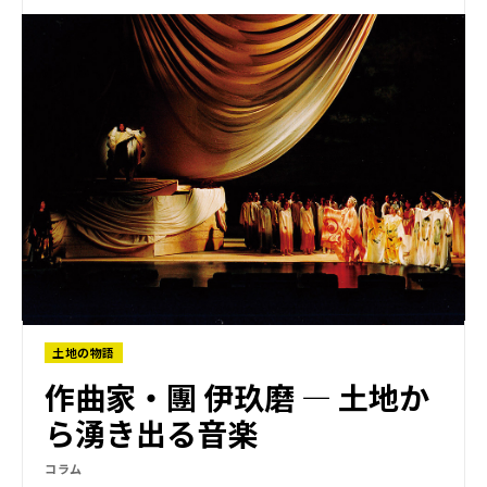
土地の物語
作曲家・團 伊玖磨 ― 土地か
ら湧き出る音楽
コラム