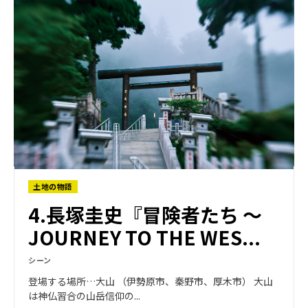
土地の物語
4.長塚圭史『冒険者たち ～
JOURNEY TO THE WES...
シーン
登場する場所…大山 （伊勢原市、秦野市、厚木市） 大山
は神仏習合の山岳信仰の...