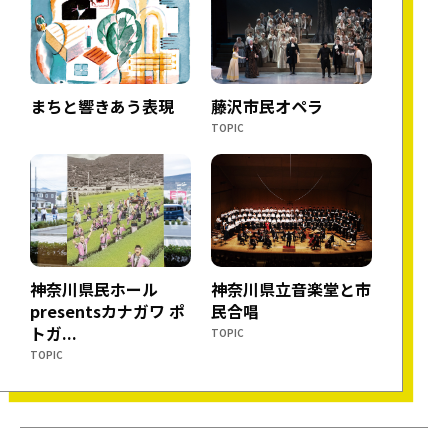
まちと響きあう表現
藤沢市民オペラ
TOPIC
神奈川県民ホール
神奈川県立音楽堂と市
presentsカナガワ ポ
民合唱
トガ...
TOPIC
TOPIC