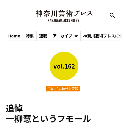
Home
特集
連載
アーカイブ
神奈川芸術プレスについ
vol.162
“争い”の時代と表現
追悼
一柳慧というフモール