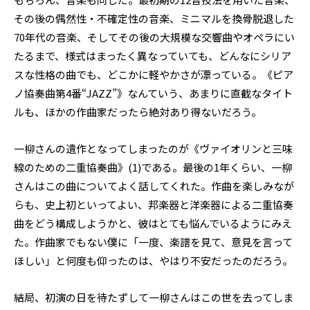
その後の偶然性・不確定性の音楽、ミニマルを換骨脱退した
70年代の音楽、そしてその後の大規模な交響曲やオペラにい
たるまで、様式はまったく異なっていても、どんなにシリア
スな性格の曲でも、どこかに軽やかさが漂っている。《ピア
ノ協奏曲第4番“JAZZ”》なんていう、あまりに直截なタイト
ルも、ほかの作曲家だったら絶対あり得ないだろう。
一柳さんの遺作となってしまったのが《ヴァイオリンと三味
線のための二重協奏曲》(1)である。最後の1年くらい、一柳
さんはこの曲についてよく話してくれた。作曲を楽しみなが
らも、史上初といってよい、邦楽器と洋楽器による二重協奏
曲をどう構成しようかと、彼はとても悩んでいるようにみえ
た。作曲家でもない僕に「一度、楽譜を見て、意見を言って
ほしい」と何度も仰ったのは、やはり不安だったのだろう。
結局、初演の日を待たずして一柳さんはこの世を去ってしま