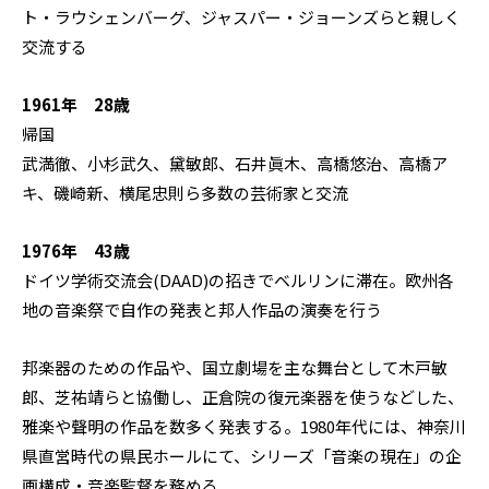
ト・ラウシェンバーグ、ジャスパー・ジョーンズらと親しく
交流する
1961年 28歳
帰国
武満徹、小杉武久、黛敏郎、石井眞木、高橋悠治、高橋ア
キ、磯崎新、横尾忠則ら多数の芸術家と交流
1976年 43歳
ドイツ学術交流会(DAAD)の招きでベルリンに滞在。欧州各
地の音楽祭で自作の発表と邦人作品の演奏を行う
邦楽器のための作品や、国立劇場を主な舞台として木戸敏
郎、芝祐靖らと協働し、正倉院の復元楽器を使うなどした、
雅楽や聲明の作品を数多く発表する。1980年代には、神奈川
県直営時代の県民ホールにて、シリーズ「音楽の現在」の企
画構成・音楽監督を務める