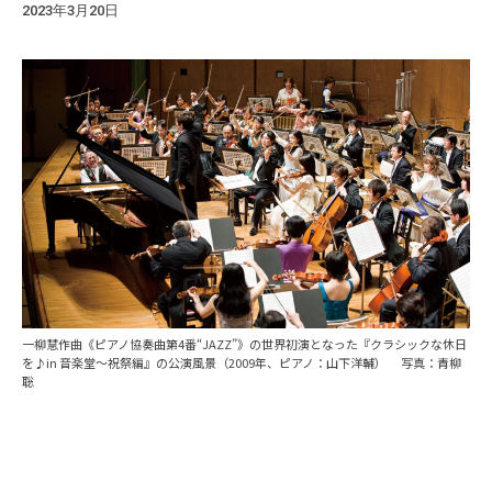
2023年3月20日
一柳慧作曲《ピアノ協奏曲第4番“JAZZ”》の世界初演となった『クラシックな休日
を♪in 音楽堂〜祝祭編』の公演風景（2009年、ピアノ：山下洋輔） 写真：青柳
聡