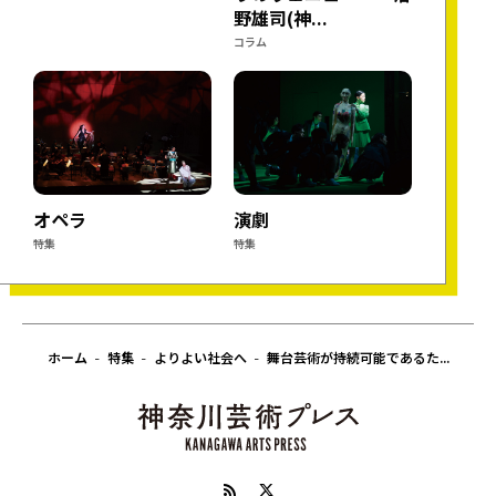
野雄司(神...
コラム
オペラ
演劇
特集
特集
ホーム
特集
よりよい社会へ
舞台芸術が持続可能であるた...