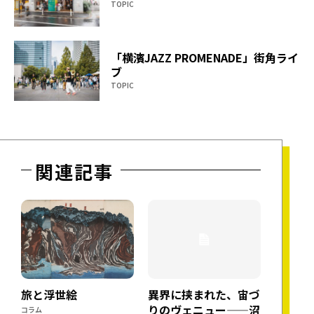
TOPIC
「横濱JAZZ PROMENADE」街角ライ
ブ
TOPIC
関連記事
旅と浮世絵
異界に挟まれた、宙づ
りのヴェニュー——沼
コラム